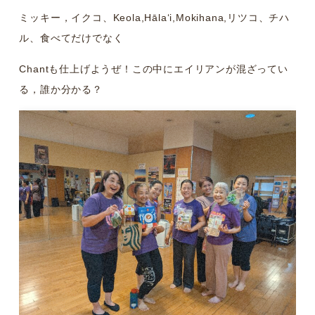
ミッキー，イクコ、Keola,Hālaʻi,Mokihana,リツコ、チハ
ル、食べてだけでなく
Chantも仕上げようぜ！この中にエイリアンが混ざってい
る，誰か分かる？