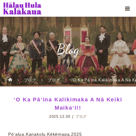
Blog
ブログ
ブログ
ブログ
ʻO Ka Pāʻina Kalikimaka A Nā Ke
ʻO Ka Pāʻina Kalikimaka A Nā Keiki
Maikaʻi!!
2025.12.30
ブログ
Pōʻalua,Kanakolu,Kēkēmapa,2025