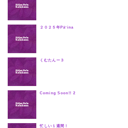
２０２５年Pāʻina
くむたんー３
Coming Soon!! 2
忙しい１週間！