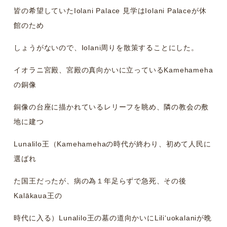
皆の希望していたIolani Palace 見学はIolani Palaceが休
館のため
しょうがないので、Iolani周りを散策することにした。
イオラニ宮殿、宮殿の真向かいに立っているKamehameha
の銅像
銅像の台座に描かれているレリーフを眺め、隣の教会の敷
地に建つ
Lunalilo王（Kamehamehaの時代が終わり、初めて人民に
選ばれ
た国王だったが、病の為１年足らずで急死、その後
Kalākaua王の
時代に入る）Lunalilo王の墓の道向かいにLiliʻuokalaniが晩