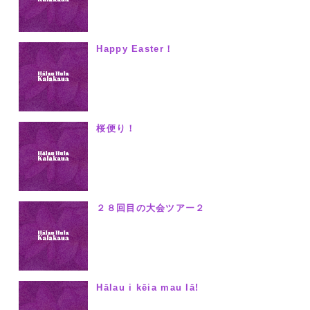
Happy Easter！
桜便り！
２８回目の大会ツアー２
Hālau i kēia mau lā!