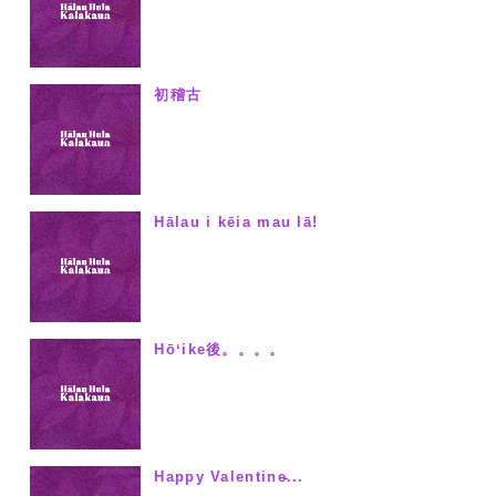
初稽古
Hālau i kēia mau lā!
Hōʻike後。。。。
Happy Valentine̵...