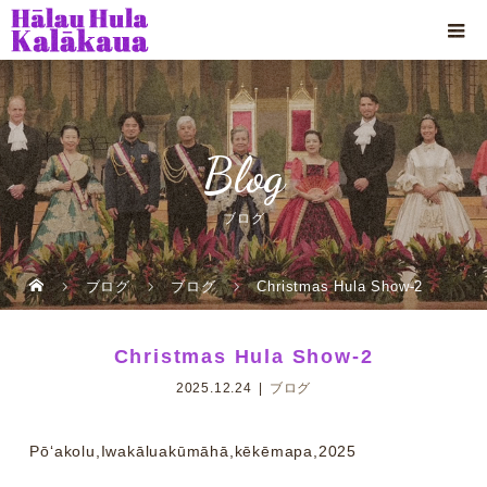
Blog
ブログ
ブログ
ブログ
Christmas Hula Show-2
Christmas Hula Show-2
2025.12.24
ブログ
Pōʻakolu,Iwakāluakūmāhā,kēkēmapa,2025