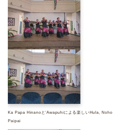
Ka Papa HinanoとʻAwapuhiによる楽しいHula, Noho
Paipai