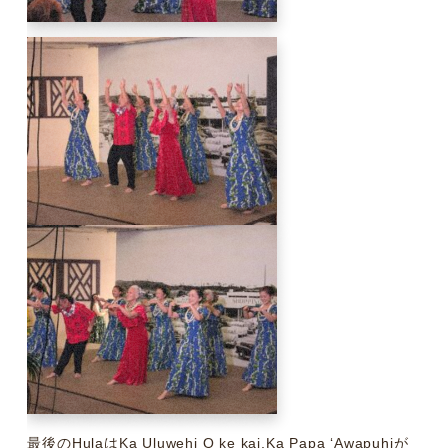
最後のHulaはKa Uluwehi O ke kai,Ka Papa ʻAwapuhiが