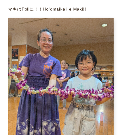
マキはPoliに！！Hoʻomaikaʻi e Maki!!