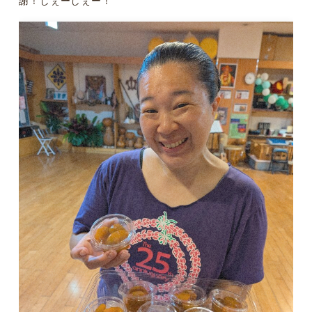
謝！しぇーしぇー！