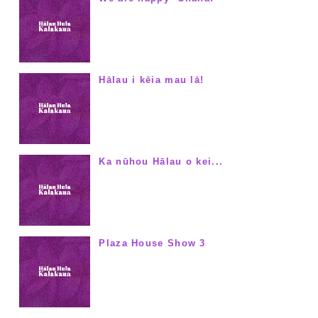
Hālau i kēia mau lā!
Ka nūhou Hālau o kei...
Plaza House Show 3