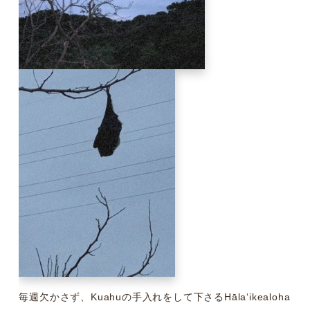
毎週欠かさず、Kuahuの手入れをして下さるHālaʻikealoha