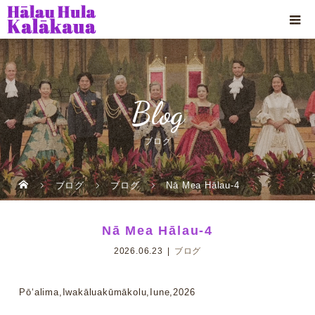
Blog
ブログ
ブログ
ブログ
Nā Mea Hālau-4
Nā Mea Hālau-4
2026.06.23
ブログ
Pōʻalima,Iwakāluakūmākolu,Iune,2026