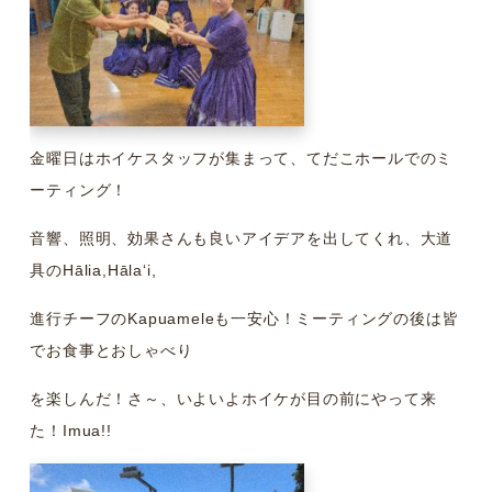
金曜日はホイケスタッフが集まって、てだこホールでのミ
ーティング！
音響、照明、効果さんも良いアイデアを出してくれ、大道
具のHālia,Hālaʻi,
進行チーフのKapuameleも一安心！ミーティングの後は皆
でお食事とおしゃべり
を楽しんだ！さ～、いよいよホイケが目の前にやって来
た！Imua!!