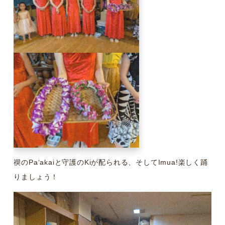
禊のPaʻakaiと守護のKiが配られる、そしてImua!楽しく踊
りましょう！