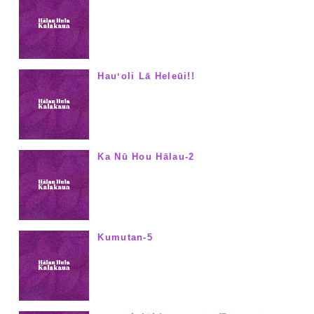
Hauʻoli Lā Heleūi!!
Ka Nū Hou Hālau-2
Kumutan-5