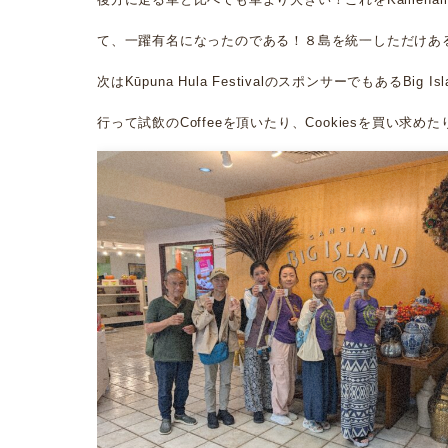
て、一躍有名になったのである！８島を統一しただけあ
次はKūpuna Hula FestivalのスポンサーでもあるBig Isla
行って試飲のCoffeeを頂いたり、Cookiesを買い求め