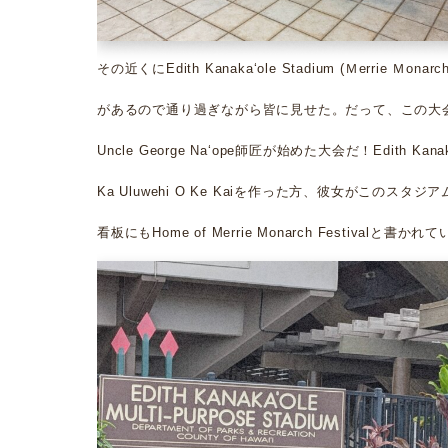
その近くにEdith Kanakaʻole Stadium (Ｍerrie Ｍo
があるので通り過ぎながら皆に見せた。だって、この大
Uncle George Naʻope師匠が始めた大会だ！Edith Kanak
Ka Uluwehi O Ke Kaiを作った方、彼女がこのスタ
看板にもHome of Merrie Monarch Festivalと書かれ