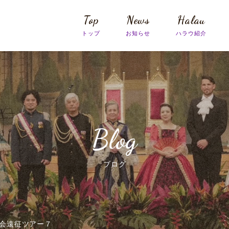
Top
News
Halau
Blog
ブログ
会遠征ツアー７