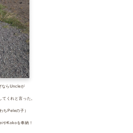
ならUncleが
してくれと言った。
なわちPeleの子）
iやKokoを奉納！