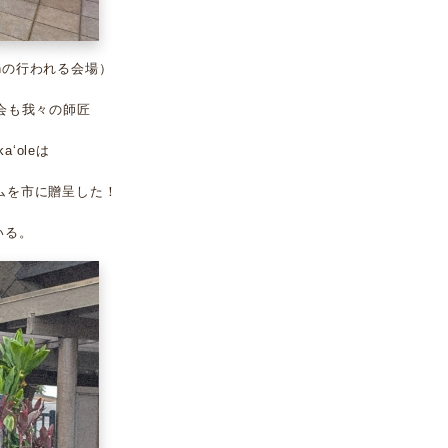
narchの行われる会場）
会も我々の師匠
aʻoleは
ジアムを市に贈呈した！
ている。