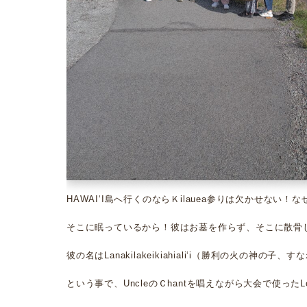
HAWAIʻI島へ行くのならＫilauea参りは欠かせない！なぜ
そこに眠っているから！彼はお墓を作らず、そこに散骨
彼の名はLanakilakeikiahialiʻi（勝利の火の神の子、す
という事で、UncleのＣhantを唱えながら大会で使ったLe