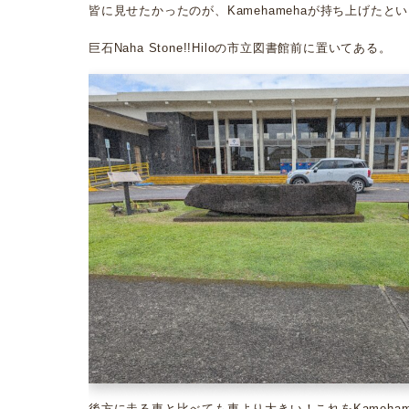
皆に見せたかったのが、Kamehamehaが持ち上げたと
巨石Naha Stone!!Hiloの市立図書館前に置いてある。
後方に走る車と比べても車より大きい！これをKameham