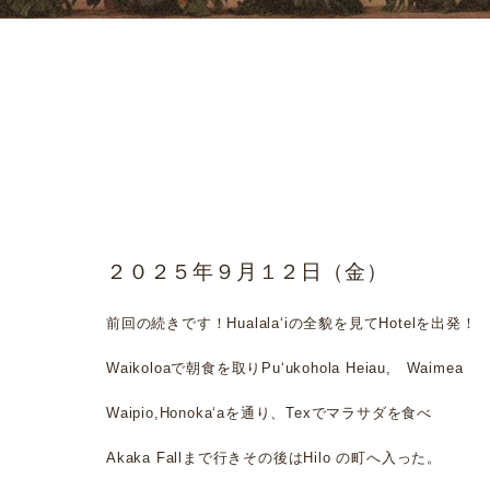
２０２５年９月１２日（金）
前回の続きです！Hualalaʻiの全貌を見てHotelを出発！
Waikoloaで朝食を取りPuʻukohola Heiau, Waimea
Waipio,Honokaʻaを通り、Texでマラサダを食べ
Akaka Fallまで行きその後はHilo の町へ入った。